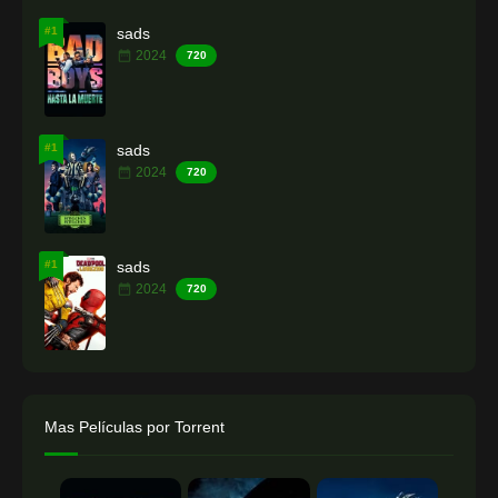
#1
sads
2024
720
#1
sads
2024
720
#1
sads
2024
720
Mas Películas por Torrent