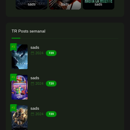
sads
sads
sads
TR Posts semanal
#1
sads
2024
720
#1
sads
2024
720
#1
sads
2024
720