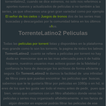
torrentlatino2, cuando se dice estrenos, no solo nos referimos a
aportes nuevos y actualizados de películas si no también a las
series, ya que ofrecemos una gran gran variedad como por ejemplo
El señor de los cielos
o
Juegos de tronos
dos de las series mas
buscadas y descargadas por la comunidad latina en los últimos
a
ñ
os.
TorrenteLatino2 Peliculas
Todas las
películas por torrent
listas y disponibles en la plataforma
mas grande como lo son los torrents, la pagina de todos los latinos:
TorrentLatino2
. cuanto se refiere a películas por torrent no hay
duda en mencionar que es las mas adecuada para ti de habla
hispana, nuestros usuarios mas activos gozan de la fidelidad y
confianza la hora de descargar los archivos de forma eficiente y
segura.
En
TorrentLatino2
te damos la facilidad de una infinidad
de filtros para que puedas encontrar las películas que buscas,
sabemos que te te gustaría filtrar por películas en 1080p o en hd, si
eres de los que les gusta ver todo el menu antes de pedir, pues que
bien, veras que contamos con un filtro alfabético donde veras las
peliculas y series muy organizado alfabéticamente, si res fanza de
algún director en especial podrás filtrar las peliculas de ese