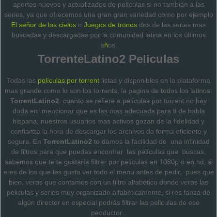
aportes nuevos y actualizados de películas si no también a las
series, ya que ofrecemos una gran gran variedad como por ejemplo
El señor de los cielos
o
Juegos de tronos
dos de las series mas
buscadas y descargadas por la comunidad latina en los últimos
a
ñ
os.
TorrenteLatino2 Peliculas
Todas las
películas por torrent
listas y disponibles en la plataforma
mas grande como lo son los torrents, la pagina de todos los latinos:
TorrentLatino2
. cuanto se refiere a películas por torrent no hay
duda en mencionar que es las mas adecuada para ti de habla
hispana, nuestros usuarios mas activos gozan de la fidelidad y
confianza la hora de descargar los archivos de forma eficiente y
segura.
En
TorrentLatino2
te damos la facilidad de una infinidad
de filtros para que puedas encontrar las películas que buscas,
sabemos que te te gustaría filtrar por películas en 1080p o en hd, si
eres de los que les gusta ver todo el menu antes de pedir, pues que
bien, veras que contamos con un filtro alfabético donde veras las
peliculas y series muy organizado alfabéticamente, si res fanza de
algún director en especial podrás filtrar las peliculas de ese
peoductor .