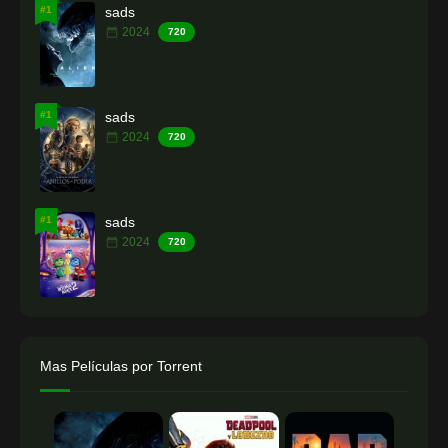
#1
sads
2024
720
#1
sads
2024
720
#1
sads
2024
720
Mas Películas por Torrent