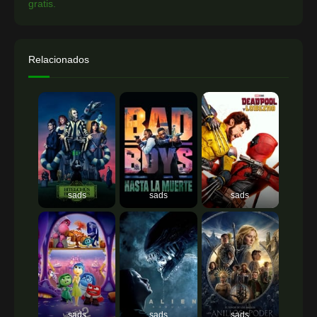
gratis.
Relacionados
sads
sads
sads
sads
sads
sads