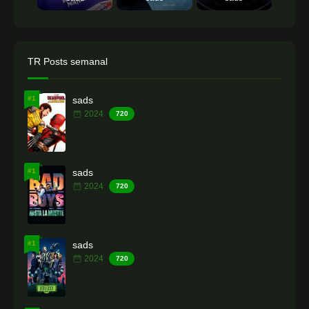
TR Posts semanal
#1
sads
2024
720
#1
sads
2024
720
#1
sads
2024
720